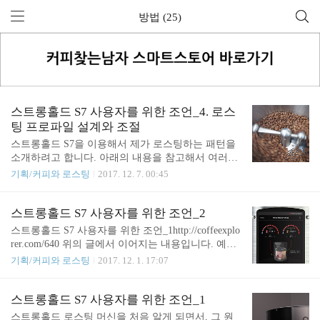
방법 (25)
스트롱홀드 S7 사용자를 위한 조언_4. 로스
팅 프로파일 설계와 조절
스트롱홀드 S7을 이용해서 제가 로스팅하는 패턴을
소개하려고 합니다. 아래의 내용을 참고해서 여러분
만의 로스팅 프로파일을 만들기 위한 시간을 조금 더
기획/커피와 로스팅
2017. 12. 7. 00:45
단축하실 수 있기를 바라겠습니다. 1. 로스팅 시간과
기본 화력 결정 우선 투입 온도는 기본값으로 두고
첫 배치 로스팅을 기획합니다. 투입량은 600g을 기본
스트롱홀드 S7 사용자를 위한 조언_2
으로 해보겠습니다. 가장 먼저 선택하는 것은 로스팅
스트롱홀드 S7 사용자를 위한 조언_1http://coffeexplo
시간에 대한 목표 설정입니다. 빠른 로스팅은 수용성
rer.com/640 위의 글에서 이어지는 내용입니다. 예열
물질이 증가하고 휘발성 물질이 덜 사라지지만, 지질
온도 (Pre heating Target Temperature) 로스팅에서 투
기획/커피와 로스팅
2017. 12. 1. 17:07
산화로 인해서 상미 기간이 짧아질 가능성이 있습니
입/예열 온도가 높거나 낮은 의미에 대해 고민해봐야
다. 저는 스트롱홀드 S7을 사용할 때 9분~13분 정도
합니다. 스트롱홀드의 기본 예열 온도는 타워드럼과
의 로스팅 시간을 선호하는 편인데요. 새로운 생두를
내부 온도가 5도의 차이를 두고 설정되어 있는데요.
스트롱홀드 S7 사용자를 위한 조언_1
만나게 되면 해당 생두가 충분히 우수하다는 전제하
큰 차이를 두게 설정할 수는 있지만, 어차피 열은 인
스트롱홀드 로스팅 머신을 처음 알게 되면서, 그 원