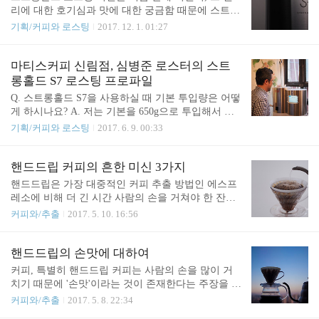
에 강한 화력으로 빠르게 로스팅을 먼저 시도합..
접한 물리적 거리와 대류의 범위 안에서 열평형을 이
리에 대한 호기심과 맛에 대한 궁금함 때문에 스트롱
루려 할 테니 굳이 큰 차이로 설정할 필요는 없어 보
홀드를 사용하는 카페를 두루 찾아다닌 적이 있습니
기획/커피와 로스팅
2017. 12. 1. 01:27
입니다. 다만, 드럼 온도는 더디게 움직이는 데 반해
다. 당시에는 만족스런 한 잔을 경험을 하지 못한 적
내부 온도는 비교적 빠르게 변화한다는 것은 기억해
도 많았지만, 시간이 상당히 흐른 지금은 스트롱홀드
야 합니다. 타워드럼을 더 높은 온도로 예열한다는
를 사용하면서 좋은 맛과 향은 물론 자신의 개성을
마티스커피 신림점, 심병준 로스터의 스트
것은, 적어도 로스팅 초기 전도열의 비율을 높이..
잘 표현하는 매장을 많이 찾을 수 있습니다. 그 이유
롱홀드 S7 로스팅 프로파일
가 무엇일까 고민을 해봤는데요. 아마도 조금은 생소
Q. 스트롱홀드 S7을 사용하실 때 기본 투입량은 어떻
한 원리와 구조의 로스팅 머신이기 때문에 사용자들
게 하시나요? A. 저는 기본을 650g으로 투입해서 로
역시 어느 정도의 공부 시간이 필요했던 게 아닐까
스팅을 볶는 편입니다. 연구용 로스팅이라고 한다면
기획/커피와 로스팅
2017. 6. 9. 00:33
생각합니다. 과거에 누군가는 제게 "스트롱홀드로 로
조금 더 소량을 투입해서 정교하게 할 수도 있겠지
스팅한 커피는 대부분 이런 맛이 난다." 이야기를 해
만, 실사용자들은 대부분 생산자로서 적정한 생산성
주기도 했습니다. 저는 그것이 사실인지, 그렇다면
을 중요하게 여길 수밖에 없습니다. 650g을 투입하게
핸드드립 커피의 흔한 미신 3가지
왜 그런 특징이 있는지가 궁금했습니다. 또, 어떤 사
되면 500g 정도는 상품으로 판매한다고 해도, 품질
핸드드립은 가장 대중적인 커피 추출 방법인 에스프
람은 ..
관리를 위한 어느 정도의 원두가 남기 때문입니다.
레소에 비해 더 긴 시간 사람의 손을 거쳐야 한 잔의
그래서 650g을 사용해서 로스팅을 더 잘할 수 있는
커피로 완성됩니다. 사람의 손을 더 많이 거친다는
커피와/추출
2017. 5. 10. 16:56
방법을 계속해서 테스트해가고 있습니다. Q. 스트롱
것은 핸드드립의 매력 중 하나인데요. 때로는 사람의
홀드 S7을 보통 어떤 형태의 프로파일로 사용하시는
역할에 대한 과한 강조가 환상과 미신을 만들기도 했
가요? A. 전도열을 조금 더 배제하고 열풍과 할로겐
습니다. 커피찾는남자 에디터가 핸드드립에 대한 환
핸드드립의 손맛에 대하여
을 더 적극적으로 활용하기 위해서 저는 150/140도의
상과 미신이라고 생각하는 부분을 3가지만 소개하려
커피, 특별히 핸드드립 커피는 사람의 손을 많이 거
예열 온도에서 로스팅을 시작하는 편..
고 합니다. 1. 커피 빵이 잘 부풀어야만 커피가 맛있
치기 때문에 '손맛'이라는 것이 존재한다는 주장을 자
다? 사실 커피 빵이 잘 부푼다고 커피가 무조건 신선
주 접하게 됩니다. 핸드드립에서 정말로 손맛이라는
커피와/추출
2017. 5. 8. 22:34
한 것은 아닙니다. 로스팅 후 시간이 많이 지나지 않
것이 존재할까요? '손맛'이라는 단어는 주로 음식 요