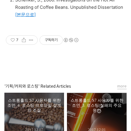
Roasting of Coffee Beans. Unpublished Dissertation
[본문으로]
7
구독하기
'기획/커피와 로스팅' Related Articles
more
스트롱홀드 S7 사용자를 위한
스트롱홀드 S7 사용자를 위한
조언_4. 로스팅 프로파일 설계
조언_3. 로스팅 실패의 주요
와 조절
원인
2017.12.07
2017.12.01