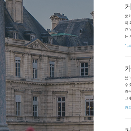
커
문화
이 
간 
는 
5∼
뉴
해서
작권
카
봄이
수 
러운
그게
얼된
커
에 
별한
커