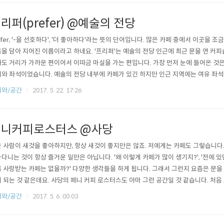
리퍼(prefer) @예술의 전당
efer, '-을 선호하다', '더 좋아하다'라는 뜻의 단어입니다. 많은 카페 중에서 이곳을
을 담아 지어진 이름이라고 하네요. '프리퍼'는 예술의 전당 인근에 최근 문을 연 커
도 거리가 가까운 편이어서 이따금 마실을 가는 편입니다. 가장 먼저 눈에 들어온 것
와 좌석이었습니다. 예술의 전당 내부에 카페가 있긴 하지만 인근 지역에는 여유 좌석
는데요. 프리퍼 정도면 제법 좌석이 많은 편인 것 같습니다. 다음으로 인상적이었던 부
피와/공간
2017. 5. 22. 17:26
(리플), 에스프레소 등 전문 장비를 다양하게 갖추고 있다는 것인데요. 특히나 어느 
..
니커피로스터스 @사당
 사람이 새것을 좋아하지만, 항상 새것이 좋지만은 않죠. 저에게는 카페도 그렇습니다
다니는 것이 항상 즐거운 일만은 아닙니다. '왜 이렇게 카페가 많이 생기지?', '전에 있던
 사랑받는 카페는 없을까?' 다양한 생각들을 하게 됩니다. 그래서 그런지 요즘은 문을 
 되는 것 같은데요. 사당의 페니 커피 로스터스도 아마 그런 공간일 것 같습니다. 처음
요. 새로운 것을 찾아 헤매는 사람들이 떠난 자리를, 그 공간을 아늑하게 여기는 사람
피와/공간
2017. 5. 6. 00:03
 사용하고 있지만, 내부는 그리 넓지 않습니다. 전체 규모에 비해 커피 바가 차지하는 공