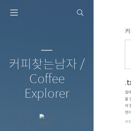
커
커피찾는남자 /
Coffee
.
Explorer
얼마
을 
야 
연이
문하
커
까지