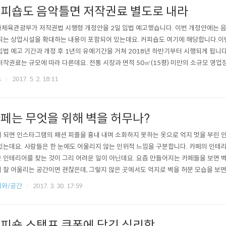
피숍도 음악틀면 저작권료 별도로 내라
체육관광부가 저작권법 시행령 개정안을 2일 입법 예고했습니다. 이번 개정안에는 음
되는 상업시설을 확대하는 내용이 포함되어 있는데요. 커피숍도 여기에 해당합니다.이
입법 예고 기간과 개정 후 1년의 유예기간을 거쳐 2018년 하반기부터 시행되게 됩니다
저작권료는 규모에 따라 다른데요. 전통 시장과 면적 50㎡(15평) 미만의 소규모 영업장은
30평) 매장은 월 4천원 정도라고 합니다. 현행의 저작권법은 원칙적으로 입장료를 받
스
2017. 5. 2. 18:11
는 저작권을 행사하지 못하도록 하고 있습니다. 다만, 백화점, 유흥주점 및 대형 마트 
 행사가 가..
페는 무엇을 위해 벽을 허무나?
 되면 인스타그램의 패션 피플을 흉내 내며 소화하지 못하는 옷으로 억지 멋을 부린
있는데요. 사람들은 한 눈에도 어울리지 않는 인위적 느낌을 구분합니다. 카페의 인테
 인테리어를 찾는 것이 그리 어려운 일이 아닌데요. 요즘 만들어지는 카페들을 보면 
 잘 어울리는 공간이면 괜찮은데, 그렇지 않은 곳에서도 억지로 벽을 허문 모습을 보면
 것으로 알고 있지만, 과거 젠틀몬스터 가로수길 쇼룸 정도면, 이건 예술이라고 해야겠
피와/공간
2017. 3. 30. 17:59
존재하는 사물까지도 멋스럽게 구현해 놓았으니깐요. 그런데 대부분의 공간은 어설픈 
 경우가 아니라면 그냥..
피숍 스탬프 쿠폰에 담긴 심리학