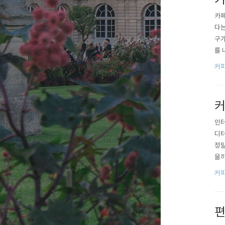
카페
다는
구가
를 
류의
커
으로
검토
커
인터
디터
정말
을까
도전
커
창업
들이
편