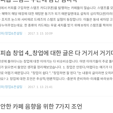
에서 커피를 구입하면 스탬프 카드(쿠폰)을 발행하는 카페들이 많습니다. 스탬프를 모
 혜택이 해당 매장에 대한 재방문 동기가 되기 때문일텐데요.설득의 심리학(2권)이라
 조지프 눈스와 사비에르 드레즈의 스탬프 실험이 등장합니다. 이들은 동네 세차장 고
나누어주었는데요. 한 종류의 카드에는 무료 세차를 받기 위해 8개의 스탬프를 찍어야 하
 카드에는 무료 세차를 받기 위해 10개의 스탬프를 찍어야 하지만 두 개의 스탬프가 
피와/창업&컨설팅
2017. 3. 15. 10:09
 두 종류의 카드 모두 8개의 스탬프를 찍어야 무료 세차를 받을 수 있는 것이죠.실험
했는데, 결과가 ..
피숍 창업 4_창업에 대한 글은 다 거기서 거기
넷에 돌아다니는 창업에 대한 이야기는 다 비슷비슷합니다. 어떤 이야기들이 주로 
가 읽으면서 들었던 생각을 정리해보았습니다. 1. 창업은 안된다/어렵다는 얘기가 
로 어렵기 때문입니다. "창업이 쉽다.", "창업하면 잘 된다."는 내용의 글이라면 오
요? 2. 창업에 대한 조언은 추상적/원론적입니다.-충분히 준비하라-미래를 바라보
하라-대박 환상은 버려라등등 그럴 수 밖에요. 치열한 시장에서 살아남는 방법은 case 
피와/창업&컨설팅
2017. 1. 13. 21:41
을 퉁쳐서 몇 개의 문장으로 조언을 하자니, 할 수 있는 이야기는 원론적일 수 밖에 
 틀린 것은 ..
안한 카페 음향을 위한 7가지 조언