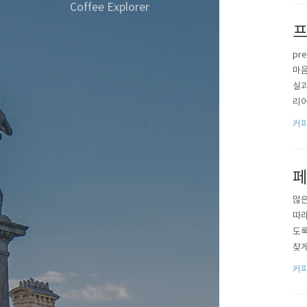
Coffee Explorer
프
pr
마음
실과
리어
니었
커
아트
가진 
페
많은
따라
도록
찾게
인데
커
층을