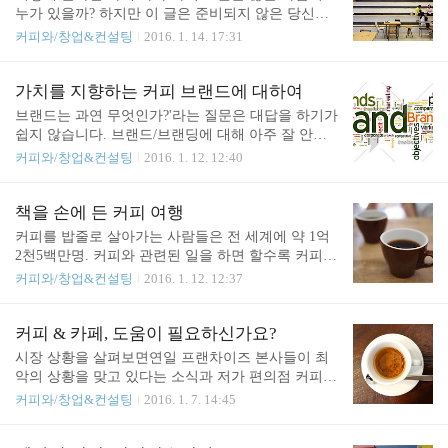
웠지만 맥도날드가 리벅씨에게 적절한 주의를 주지
누가 있을까? 하지만 이 글은 준비되지 않은 당신의
저임금은 시간제/비정규..
않았다는 이유로, 최종적으로 맥도날드가 64만 달러
카페 창업을 가급적 말리기 위한 목적으로 작성되었
커피와/창업&컨설팅
2016. 1. 14. 17:31
를 배상하게 되었습니다. 미국이기 때문에 가능했던
다. 관련글 커피숍 창업 1_수익을 계산해봤더니 커피
소송과 최종 판결이겠지만, 뜨거운 커피를 다루는 커
숍 창업 2_카페 창업 컨설턴트가 존재할 수 없는 이
피와 관련한 상해는 한국에서도 간혹 소송이 이뤄집
유 1. 한국의 자영업자 비율은 세계적으로 기이한 수
가치를 지향하는 커피 브랜드에 대하여
니다. 카페에서 커피를 들고 이동하던 손님이 다른
준 우리나라 비임금 근로자(자영업자) 비중은 1980년
브랜드는 과연 무엇인가?'라는 질문은 대답을 하기가
손님과 부딪히면서 화상을 입는 것은, 가장 흔하게
52.8%에서 1996년 37.2%까지 낮아졌는데, 농림수산
쉽지 않습니다. 브랜드/브랜딩에 대해 아주 잘 안다
벌어질 ..
업 취업자가 계속 줄었기 때문이다. 그러나 농림수산
는 사람을 만나보면 사실은 큰 착각을 하고 있는 경
커피와/창업&컨설팅
2016. 1. 12. 12:40
업을 빼고 보면, 비농 전산업의 취업자 중 비임금 근
우도 많이 봅니다. 그래서 대화를 하다가 '그 사람이
로자는 1992년 29.0%에서 2001년 31.0%(536만8천명)
생각하는 그것이 과연 브랜드일까?'라는 의문을 갖게
로 늘었다. 한국의 자영업자 비율은 2013년 OECD(경
되는 일이 있습니다. 2000년 초에 여기저기서 너도
책을 손에 든 커피 여행
제협력개발기구) 가입국 중 4위다. 그리스(36.9%),
나도 브랜드 이야기를 하던 시절의 경험은 오히려 브
커피를 밥줄로 살아가는 사람들은 전 세계에 약 1억
터키(3..
랜드에 대한 잘못된 오해들만 가져온 것 같습니다.
2천5백만명. 커피와 관련된 일을 하면 할수록 커피를
그저 대기업의 자본들이 만들어낸 컨셉추얼한 디자
공부하면 할수록, 역사 속에 존재하는 그리고 여전히
커피와/창업&컨설팅
2016. 1. 12. 12:37
인을 갖춘 매장을 브랜드라고 생각하는 경우가 많은
현존하는 세계의 구조적 모순들을 발견하게 된다. 커
것 같습니다. 사실 어떤 것을 정의함에 있어서 'A는
피라는 원재료를 생산하는 사람들의 노동 강도는 상
무엇이다'로 정의하는 것이 가능한 대상들이 있다면,
당히 높은 편이다. 커피 산지의 대개는 수도, 전기, 의
커피 & 카페, 도움이 필요하신가요?
정의보다는 '부정'으로 잘못된 개념들을 제거하는 것
료 혜택이 취약한 곳이거니와 임노동자들은 영양이
시장 상황을 살펴보면연일 프랜차이즈 본사들이 최
이 본질적 특성에 가까워지기 쉬운 대상들도 있습
변변치 않은 음식을 먹으며 살아간다. 자유의지로 커
악의 상황을 맞고 있다는 소식과 저가 편의점 커피가
니..
피를 재배한다기 보다는 구조적 타의가 대부분 커피
위협적으로 카페 시장을 공략한다는 기사들을 접합
커피와/창업&컨설팅
2016. 1. 7. 14:45
산지의 커피 재배를 시작하게 만들었으며, 여전히 다
니다. 사실 구체적인 시장영역과 수익 모델을 구분하
른 대안을 선택할만한 경제적 자유가 주어져 있지 않
지 않은채 단순히 포화를 논하는 것 만큼 어리석은
다. 다이렉트 트레이드와 생두의 품질 향상은 대부분