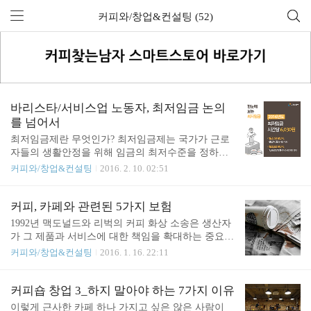
커피와/창업&컨설팅 (52)
바리스타/서비스업 노동자, 최저임금 논의
를 넘어서
최저임금제란 무엇인가? 최저임금제는 국가가 근로
자들의 생활안정을 위해 임금의 최저수준을 정하고
사용자에게 그 수준 이상의 임금을 지급하도록 법으
커피와/창업&컨설팅
2016. 2. 10. 02:51
로 강제하는 것을 말합니다. 우리나라는 1990년 UN
의 사회권 규약에 가입했습니다. 비준한 조약은 국내
법적 지위를 가진다는 헌법 제6조2항에 따라 이미 사
커피, 카페와 관련된 5가지 보험
회권규약 제7조에서 노동자와 가족의 생활을 보장하
1992년 맥도널드와 리벅의 커피 화상 소송은 생산자
는 생활급 수준의 최저임금제도를 마련해야 하는 국
가 그 제품과 서비스에 대한 책임을 확대하는 중요한
가의 법적 의무가 존재한다고 할 수 있습니다. 다만
판례가 되었습니다. 리벅씨는 맥도날드 드라이브 쓰
커피와/창업&컨설팅
2016. 1. 16. 22:11
국제협약에 가입했기에 국제적 의무가 있다는 사실
루 매장에서 커피를 주문해서 무릅 사이에 커피컵을
보다 보편적 인류가 합의하고 지향하는 가치가 이렇
끼우고 이동 후 크림과 설탕을 넣기 위해 뚜껑을 열
다는 것이 중요합니다. 우리나라에서 법정최저시급
던 중 무릅에 커피를 쏟아서 3도의 화상을 입었습니
커피숍 창업 3_하지 말아야 하는 7가지 이유
을 위반한 경우에는 3년 이하의 징역 또는 2천만원
다. 커피의 온도가 82-88도로 정상에 비해 훨씬 뜨거
이렇게 근사한 카페 하나 가지고 싶은 않은 사람이
이하의 벌금이 부과될 수 있습니다. 우리나라에서 최