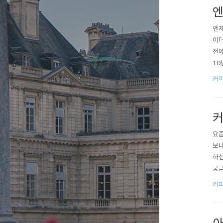
엔
엔제
이더
전에
10
억나
커
대중
2..
커
요즘
보내
하십
궁금
기본
커
붐을
권에