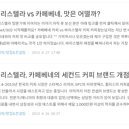
레드 보틀 => 머그 심지어 BI의 컨셉..
리스텔라 vs 카페베네, 맛은 어떨까?
스텔라 방문기에 이어지는 이야기.아직 못 보신 분은 아래 링크를 먼저 클릭해서 읽어주세요.h
.net/302 시작해볼까요? 카페베네 커피 vs 바리스텔라 커피 커피찾는남자는 지난 
네와의 커피 맛 비교를 공유합니다.^^ 기억하시나 모르겠는데 제가 구입한 것은 하루
개념)와 아메리카노 각각 1잔 씩이었습니다. 바리스텔라 매장을 빠져나와서 저는 가
 먹었습니다. 일단 바리스텔라의 위치부터 지도에서 살펴볼까요? 홍대 인근 카페베
피와/창업&컨설팅
2015. 4. 27. 17:48
트 매장의 위치로 홍대정문 쪽을 선정한 이유가 명확해보이네요. 홍대 인근의 카페베
에 위치)을..
리스텔라, 카페베네의 세컨드 커피 브랜드 개
14-2015년 한국의 커피 시장은 스타벅스 리저브, SPC의 커피앳웍스, 할리스의 커
 만들어서 시장을 테스트하고 있는 중입니다. 아직까지 이런 컨셉의 브랜드는 왕성한 
니다. 전문가/매니아의 취향과 대중의 입맛/선택에는 상당한 거리가 있어 보입니다. 
료를 내면서 상징성과 시장 테스트를 위해서 매달 1,000만원 이상의 적자를 감수하
기도 합니다. 이런 상황 속에 '백다방'과 같은 저가형 신규 브랜드가 시장에 나타나기
피와/창업&컨설팅
2015. 4. 26. 00:37
 큰 손으로 알려진 백종원씨가 만든 브랜드입니다. 이런 최근 커피업계를 가장 뜨겁게
의 개점 아닐까 ..