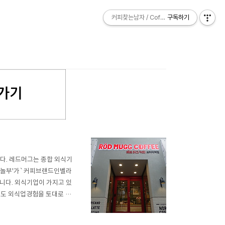
커피찾는남자 / Coffee Explorer
커피찾는남자 / Coffee Explorer
구독하기
구독하기
다. 레드머그는 종합 외식기
 '놀부'가`커피브랜드인벨라
니다. 외식기업이 가지고 있
우도 외식업경험을 토대로 커
머그의 BI는 뭐랄까... 의
드는 블루보틀이죠. 블루 =