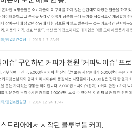
마존이 보낸 메일 한 통.
 온라인 쇼핑몰들은 소비자들이 꼭 구매를 하지 않는 순간에도 다양한 일들을 하고 있
 데이터화하고 그 분석을 토대로 어떻게 상품의 구매 동기를 직접적으로 제공할지 전략
나 장바구니에 담았던 상품에 대한 정보를 메일로 발송하는 것은 기초적인 전략이구요
리, 제품의 가격, 선호 브랜드, 색상 등의 정보까지도 대기업은 이를 모아서 활용하게 
조건에 이런 정보에 대해 해당 업체에서 수집하는데 대한 동의들이 은밀하게 숨어 있습
피와/창업&컨설팅
2015. 1. 7. 22:49
 정보를 제공합니다. 빅데이터에 의한 통계는 우리의 심리와 상황들을 추측 가능케하는
 '평소와 달리' 가방과 ..
빅이슈' 구입하면 커피가 천원 '커피빅이슈' 프
, 기부하며 마신다. 6,000원 = 커피 한 잔의 값? 보통 사람들에게 6,000원의 돈은 커
 커피찾는남자와 함께 커피빅이슈에 동참하는 사람들에게 6,000원은 잡지 한 권과 커
을 돕는 가치있는 행동을 의미합니다. 6,000원 = 빅이슈(잡지) + 커피 한잔 + 가치
를 방문하여 보여주시면 커피를 1,000원에 드실 수 있어요. 이왕 마실 커피 한 잔인
 자활도 도울 수 있는 좋은 기회가 아닐까요? Story 1 인터넷 게시판에 올린 글 하나. 
피와/창업&컨설팅
2014. 12. 24. 15:47
글을 교회 인터넷 게시판에 쓴지 몇 일이 지나지 않아서 당시에 다니던 교회의 '대학부'에
스트리아에서 시작된 블루보틀 커피.