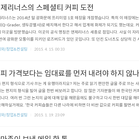
제리너스의 스페셜티 커피 도전
리너스는 2014년 말 광화문에 프리미엄 1호 매장을 개점했습니다. 특히 이 매장에는
(Q-Grader, 생두감별사)로 배치해서 한다고 해서 업계에 화제가 되기도 했는데요.
 이곳을 방문했습니다. 이곳의 공식 명칭은 엔제리너스 세종로 점입니다. 사실 이 자리
년여 광화문 모퉁이를 지키던 로즈버드가 있던 곳입니다. 또 던킨 도너츠도 상당히 긴 
네요. 바로 옆에는 스타벅스 광화문점이 있죠. 솔직히 말해(저의 독자분들은 이런 걸
피와/창업&컨설팅
2015. 4. 15. 00:33
에게 '데블인어스(Devil in us)'로 비하될 정도로 커피 맛에 대해 기대를 하게 되는
피 가격보다는 임대료를 먼저 내려야 하지 않나
 편지 형식으로 기사 쓰는 게 유행이라지요? 저는 주로 읽기 편안한 글을 주로 쓰는
는 편지의 형식을 빌어 글을 한번 써보려고 합니다. 참 많은 기자분들이 왜 한국만 커
니다. 여러 번 그런 논지의 글에 대해 답을 해왔음에도 불구하고 다시 한번 대답을 해
해하실거에요. '한국 커피숍들은 다른 나라에 비하면 더 비싼 값으로 커피를 팔면서 왜
적인 이유는 전반적으로 원두 커피를 소비하는 시장이 충분히 성숙하지 않았던 시기에
피와/창업&컨설팅
2015. 1. 19. 23:09
 타고 가맹사업에 뛰어들었기 때문이라고 볼 수 있을지 모르겠습니다. 그런 프랜차이즈
 공간임대형 ..