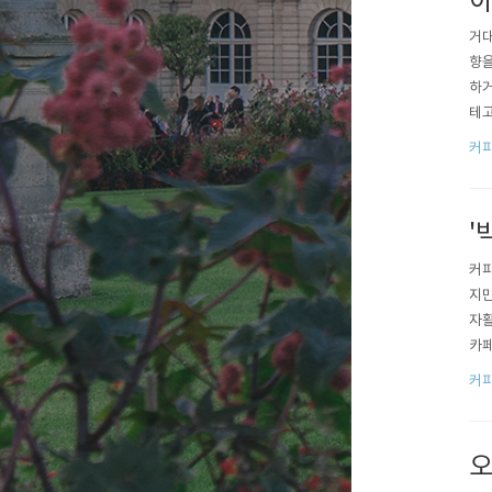
아
거대
향을
하거
테고
입 
커
많은
성이
'
커피
지만
자활
카페
자의
커
한 
오