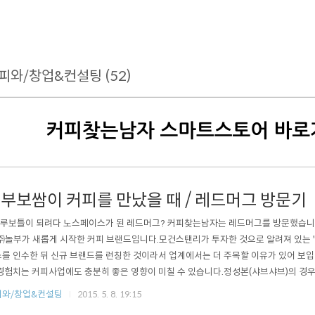
피와/창업&컨설팅 (52)
부보쌈이 커피를 만났을 때 / 레드머그 방문기
블루보틀이 되려다 노스페이스가 된 레드머그? 커피찾는남자는 레드머그를 방문했습니
㈜놀부가 새롭게 시작한 커피 브랜드입니다.모건스탠리가 투자한 것으로 알려져 있는
를 인수한 뒤 신규 브랜드를 런칭한 것이라서 업계에서는 더 주목할 이유가 있어 보입
경험치는 커피사업에도 충분히 좋은 영향이 미칠 수 있습니다.정성본(샤브샤브)의 경
브랜드를만들고 중국에서 성공적으로 사업을 하고 있죠. 인터넷 기사를 통해서 만났던 레드
피와/창업&컨설팅
2015. 5. 8. 19:15
랜드노스페이스와 닮은 꼴이랄까요? 그러나 커피 마니아들이라면 먼저 연상 시킬브랜