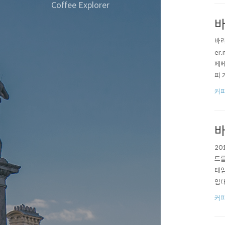
> 
Coffee Explorer
바
바리
er
페베
피 
마음
커
테스
'B'
바
20
드를
태입
임대
려지
커
계의
라'