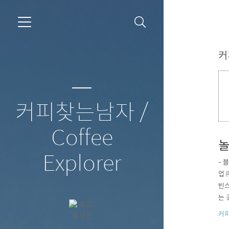
커
커피찾는남자 /
Coffee
놀
Explorer
- 
업 
빈스
는 
피 
커
류브