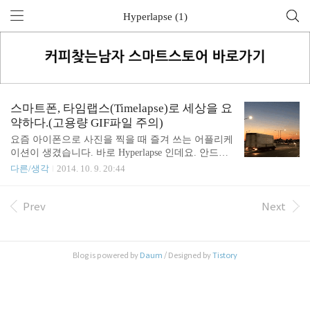
Hyperlapse (1)
스마트폰, 타임랩스(Timelapse)로 세상을 요
약하다.(고용량 GIF파일 주의)
요즘 아이폰으로 사진을 찍을 때 즐겨 쓰는 어플리케
이션이 생겼습니다. 바로 Hyperlapse 인데요. 안드로
이드에도 비슷한 어플리케이션은 매우 많습니다. 아
다른/생각
2014. 10. 9. 20:44
이폰의 iOS 어플리케이션인 하이퍼랩스는 타임랩스
(time lapse)라고 알려져 있는 촬영 기법을 이용한 동
영상을 만들어주는 어플리케이션인데요. 타임랩스라
Prev
Next
하면 일정한 간격을 두고 사진을 촬영하는 인터벌 샷
(interval shot)을 연결해서 영상으로 만드는 것을 말합
니다. 그 결과물인 영상은 긴 시간을 짧게 압축한 것
Blog is powered by
Daum
/ Designed by
Tistory
이기 때문에 '빨리감기' 영상처럼 보이죠. 타임랩스를
촬영하다보면 왠지 세상을 요약하는 기분이랄까요.
그래서 최근 어딘가를 가면 자주 하이퍼랩스 어플리
케이션을 사용하는 편입니다. 무슨 긴 말이 더 필요