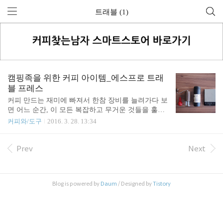
트래블 (1)
캠핑족을 위한 커피 아이템_에스프로 트래
블 프레스
커피 만드는 재미에 빠져서 한참 장비를 늘려가다 보
면 어느 순간, 이 모든 복잡하고 무거운 것들을 훌훌
내려놓고 간단한 장비를 선택하고 싶을 때가 있습니
커피와/도구
2016. 3. 28. 13:34
다. 하나의 단순간 도구로 여행이나 캠핑은 물론 회
사 생활에서도 사용할 수 있다면 좋지 않을까요? 에
스프로 프레스는 프렌치 프레스 라는 전통적인 커피
Prev
Next
도구를 미세 필터를 적용해서 보다 깔끔한 맛으로 커
피를 만들 수 있게 만들어진 도구입니다. 이번에 나
온 에스프로 트래블 프레스는, 에스프로 프레스를 텀
Blog is powered by
Daum
/ Designed by
Tistory
블러와 결합한 형태라고 생각하시면 됩니다. 사진으
로 함께 살펴볼까요? 이중의 미세는 필터는 물론 중
간에 종이 필터까지 사용해서 프렌치 프레스와는 맛
에서 확연한 차이를 보여줍니다. 4분 여 커피를 우려