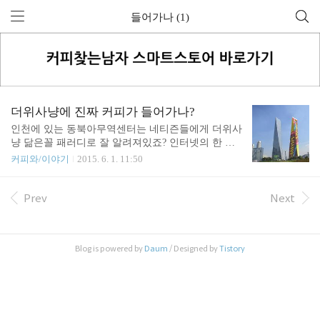
들어가나 (1)
더위사냥에 진짜 커피가 들어가나?
인천에 있는 동북아무역센터는 네티즌들에게 더위사
냥 닮은꼴 패러디로 잘 알려져있죠? 인터넷의 한 커
뮤니티에는 최근 더위사냥에 대한 카페인 함유량이
커피와/이야기
2015. 6. 1. 11:50
약간의 논란이 되고 있습니다. 이번 논란의 주요한
내용은 더위사냥에 카페인이 들어가느냐에 대한 것
입니다. 결론은 카페인이 들어간다는 것인데요. 어느
Prev
Next
정도의 카페인이 들어가는지가 관심사겠죠? 이런 이
야기를 혹시 본 적 있으신가요?----------단골 피씨방
믹스냉커피 맛의 비결을 물었더니, (소곤소곤)실은
Blog is powered by
Daum
/ Designed by
Tistory
더위사냥을 녹여서 만든겁니다..아~!!(제조사에 전활
걸어) 더위사냥의 커피:설탕 비율을 좀 알 수 있을까
요? (소곤소곤)사실.. 믹스커피를 얼려서 만든겁니다.
---------- 물론 믹스커피를 그대로 얼려서 만들진 않
았겠죠. 그러나 건조커피가 들어가는 것은 사..