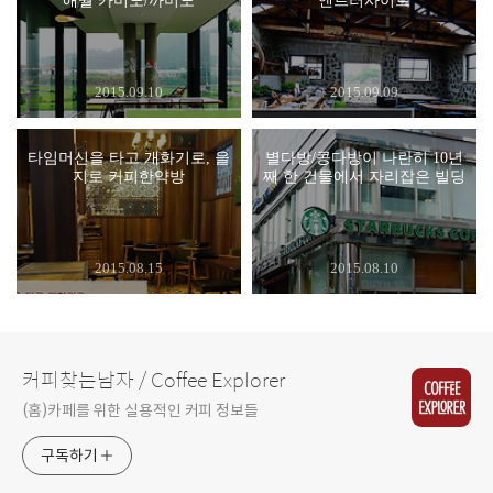
애월 카미노/까미노
앤트러사이트
2015.09.10
2015.09.09
타임머신을 타고 개화기로, 을
별다방/콩다방이 나란히 10년
지로 커피한약방
째 한 건물에서 자리잡은 빌딩
2015.08.15
2015.08.10
커피찾는남자 / Coffee Explorer
(홈)카페를 위한 실용적인 커피 정보들
구독하기