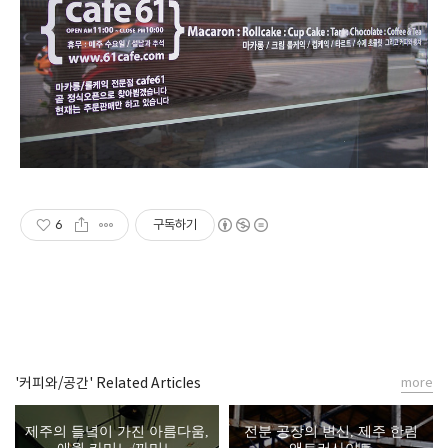
6
구독하기
'커피와/공간' Related Articles
more
제주의 들녘이 가진 아름다움,
전분 공장의 변신, 제주 한림