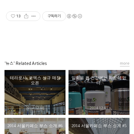
13
구독하기
'뉴스' Related Articles
more
테라로사_코엑스 신규 매장
일회용 컵 건강에는 지장이 없
오픈
다.
2014.12.08
2014.12.01
2014 서울카페쇼 부스 소개 #6
2014 서울카페쇼 부스 소개 #5