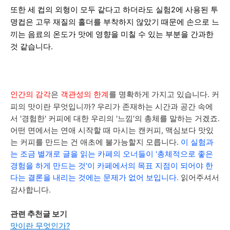
또한 세 컵의 외형이 모두 같다고 하더라도 실험2에 사용된 투
명컵은 고무 재질의
홀더
를 부착하지 않았기 때문에
손으로 느
끼는 음료의 온도
가 맛에 영향을 미칠 수 있는 부분을 간과한
것 같습니다.
인간의 감각
은
객관성의 한계
를 명확하게 가지고 있습니다.
커
피의 맛이란 무엇입니까? 우리가 존재하는 시간과 공간 속에
서 '경험한' 커피에 대한 우리의 '느낌'의 총체를 말하는 거겠죠.
어떤 면에서는 연애 시작할 때 마시는 캔커피, 맥심보다 맛있
는 커피를 만드는 건 애초에 불가능할지 모릅니다.
이 실험과
는 조금 별개로
글을 읽는
카페의 오너
들이 '총체적으로 좋은
경험을 하게 만드는 것'이 카페에서의 목표 지점이 되어야 한
다는 결론을 내리는 것에는 문제가 없어 보입니다.
읽어주셔서
감사합니다.
관련 추천글 보기
맛이란 무엇인가?