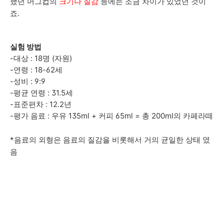
했던 머그컵의
크기나 질감
등에는 조금 차이가 있었던 것이
죠.
실험 방법
-대상 : 18명 (자원)
-연령 : 18-62세
-성비 : 9:9
-평균 연령 : 31.5세
-표준편차 : 12.2년
-평가 음료 : 우유 135ml + 커피 65ml = 총 200ml의 카페라떼
*음료의 외형은 음료의 질감을 비롯해서 거의 균일한 상태 였
음