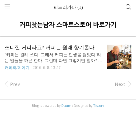
피트리카타 (1)
쓰니깐 커피라고? 커피는 원래 향기롭다
‘커피는 원래 쓰다. 그래서 커피는 인생을 닮았다’라
는 말들을 하곤 한다. 그런데 과연 그렇기만 할까? 사
실 나무에 열려있는 상태에서 커피는 빨갛게 잘 익은
커피와/이야기
2016. 6. 8. 13:57
과실에 쌓여있는데, 커피의 과육 자체는 상당한 단
맛을 가지고 있다. 우리가 생두라고 부르는 씨앗에는
재배 과정과 가공 방식에 따라 과육의 단맛과 단향을
Prev
Next
가진 성분이 스며 들게 되는데, 로스팅 이후에는 단
향을 내는 성분이 로스팅에서 일어나는 화학적 변화
를 통해 달다는 미각적 작용을 하게 된다. 커피가 원
Blog is powered by
Daum
/ Designed by
Tistory
래 쓰다는 말도 대부분 커피의 재배 및 가공 기술이
좋지 않던 시절, 결점으로 인해 발생할 수 있는 좋지
않은 맛을 감추기 위해 강하게 로스팅하던 것에서 시
작되었다. 하지만 날이 갈수록 발전하는 커피 재배와
가공 기술로 인해 이제는 과거보다는 상대적으..