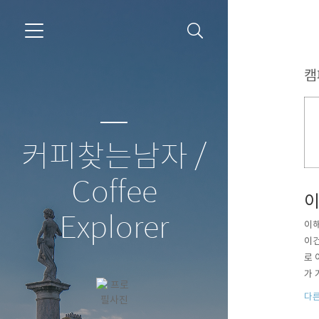
캠
커피찾는남자 /
Coffee
이
Explorer
이해
이건
로 
가 
로,
다른
까요