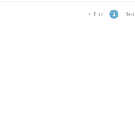
Prev
1
Nex