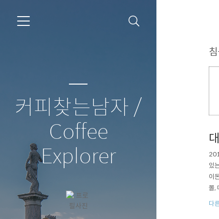
침
커피찾는남자 /
Coffee
대
Explorer
20
있는
이돈
몰,
보(
다른
체 