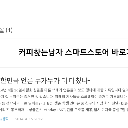
몰 (1)
한민국 언론 누가누가 더 미쳤나-
14년 4월 16일세월호 침몰을 다룬 쓰레기 언론들의 보도 행태에 대한 기록입니다.
지 잘 보여주는 증거인 것 같습니다. 아래의 기사들을 스크랩하여 증거로 기록합니다. 
 등 선박사고 다룬 영화는?- JTBC : 생존 학생 인터뷰 중 친구의 사망 소식 전달- bizF
 메리츠-동부화재 보상금은?- etoday : SKT, 긴급 구호품 제공, 임시 기지국 증설 "잘
chosun.com) : 세월호 보험, 학생들은 동부화재보험, 여객선은 메리츠 선박보험 가입-
/생각
2014. 4. 16. 20:36
여행자보험 보상금을 보도- SBS : 가족이 모두 실종 되고 홀로 구조된 6살 아이에게..