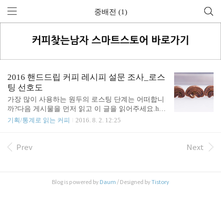
중배전 (1)
2016 핸드드립 커피 레시피 설문 조사_로스
팅 선호도
가장 많이 사용하는 원두의 로스팅 단계는 어떠합니
까?다음 게시물을 먼저 읽고 이 글을 읽어주세요.htt
p://coffeexplorer.com/474 강배전 응답자 (5.5%)드리
기획/통계로 읽는 커피
2016. 8. 2. 12:25
퍼 선호도하리오(40.7%), 칼리타(37%) 평균 원두 사
용량(1잔)21.7g 평균 물 사용량265.2g 평균 브루잉 비
율13.2 : 1*강배전에서는 평균보다 낮은 브루잉 비율
Prev
Next
이 선호되고 있습니다. 강배전 선호자는 강배전의 맛
뿐 아니라 진한(것으로 추정되는) 커피를 선호하는
것 같습니다. 평균 레시피Pour over : 20.6g / 254gBy p
Blog is powered by
Daum
/ Designed by
Tistory
ass : 23.5g / 206g + 78g 중배전 응답자 (63%)드리퍼
선호도칼리타(41.0%), 하리오(39.1%) 평균 원두 사용
량(1잔)20.2g 평균 물 사용량272.8g..