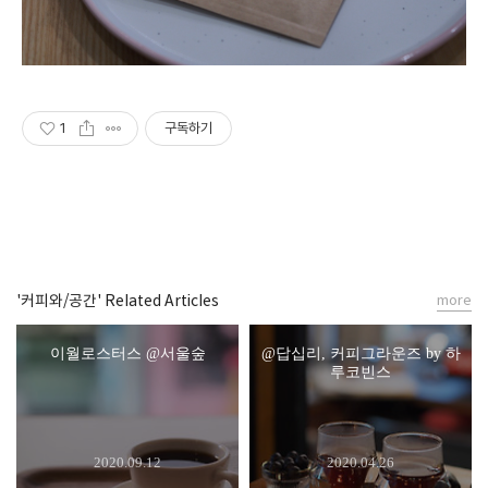
1
구독하기
'커피와/공간' Related Articles
more
이월로스터스 @서울숲
@답십리, 커피그라운즈 by 하
루코빈스
2020.09.12
2020.04.26