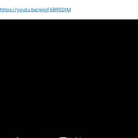
https://youtu.be/wioF6B9S0tM