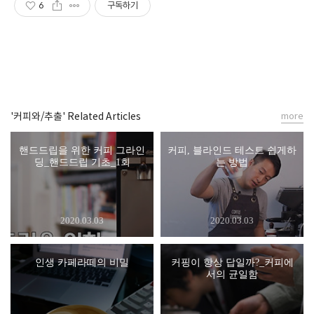
6
구독하기
'커피와/추출' Related Articles
more
핸드드립을 위한 커피 그라인
커피, 블라인드 테스트 쉽게하
딩_핸드드립 기초_1회
는 방법
2020.03.03
2020.03.03
인생 카페라떼의 비밀
커핑이 항상 답일까?_커피에
서의 균일함