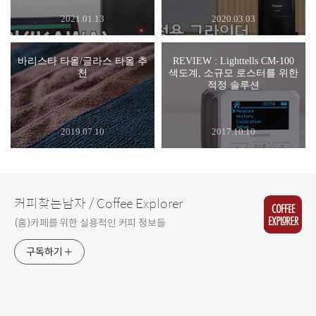
2021.01.13
2020.03.03
바리스타 타올/글라스 타올 추
REVIEW : Lighttells CM-100
천
색도계, 소규모 로스터를 위한
적정 솔루션
2019.07.10
2017.10.10
커피찾는남자 / Coffee Explorer
(홈)카페를 위한 실용적인 커피 정보들
구독하기