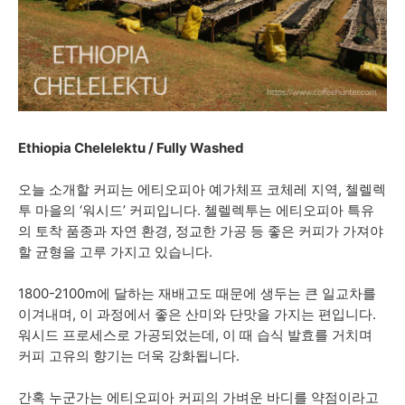
Ethiopia Chelelektu / Fully Washed
오늘 소개할 커피는 에티오피아 예가체프 코체레 지역, 첼렐렉
투 마을의 ‘워시드’ 커피입니다. 첼렐렉투는 에티오피아 특유
의 토착 품종과 자연 환경, 정교한 가공 등 좋은 커피가 가져야
할 균형을 고루 가지고 있습니다.
1800-2100m에 달하는 재배고도 때문에 생두는 큰 일교차를
이겨내며, 이 과정에서 좋은 산미와 단맛을 가지는 편입니다.
워시드 프로세스로 가공되었는데, 이 때 습식 발효를 거치며
커피 고유의 향기는 더욱 강화됩니다.
간혹 누군가는 에티오피아 커피의 가벼운 바디를 약점이라고