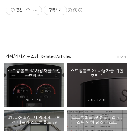
공감
구독하기
'기획/커피와 로스팅' Related Articles
more
스트롱홀드 S7 사용자를 위한
스트롱홀드 S7 사용자를 위한
조언_2
조언_1
2017.12.01
2017.12.01
INTERVIEW : 대왕커피, 서명
스트롱홀드 S9 튜토리얼, 로
석 대표와 스트롱홀드 S9
스팅 영향 요소 테스트