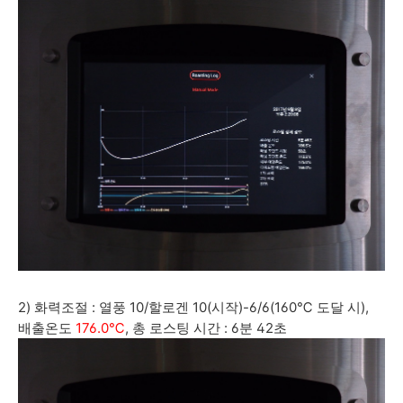
2) 화력조절 : 열풍 10/할로겐 10(시작)-6/6(160℃ 도달 시),
배출온도
176.0℃
, 총 로스팅 시간 : 6분 42초