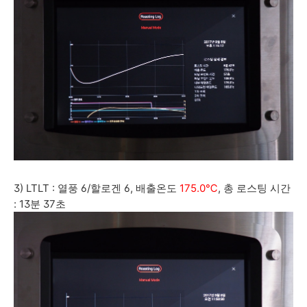
3) LTLT : 열풍 6/할로겐 6, 배출온도
175.0℃
, 총 로스팅 시간
: 13분 37초