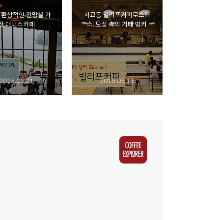
 환상적인 전망을 가
서교동 빌리프커피로스터
진 대니스카페
스, 도심 속의 거대 벙커
2015.06.21
2015.05.18