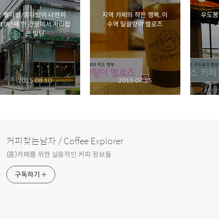
별다방/콩다방이 나란히
지역 카페의 작은 행복, 이
우도봉
10년째 한 건물에서 자리잡
수역 말괄량이 멜로즈
은 빌딩
2015.08.10
2015.07.25
커피찾는남자 / Coffee Explorer
(홈)카페를 위한 실용적인 커피 정보들
구독하기