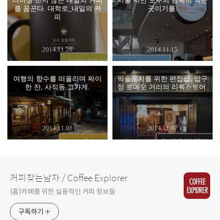
더이상 쓰지 않은 내일의 커피
서울 시민 모두의 행복이 되는
를 꿈꾼다. 대학로_내일의 커
곳이기를.
피
2014.11.28
2014.11.15
여행의 향수를 떠올리며 짜이
믹솔로지를 위한 편집샵, 압구
한 잔, 사직동 그가게.
정 로데오 거리의 리쿼스토어.
2014.11.08
2014.11.07
커피찾는남자 / Coffee Explorer
(홈)카페를 위한 실용적인 커피 정보들
구독하기