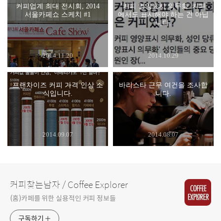
커피업계 최대 전시회, 2014
'커피 영양표시 의무화' 카페
서울카페쇼 스케치 #1
에서도 표시해야 하는 건 아닙
니다.
2014.11.20
2014.10.29
프랜차이즈 커피 가격 인상 소
바리스타 근무 여건을 조사합
식입니다.
니다.
2014.09.07
2014.08.07
커피찾는남자 / Coffee Explorer
(홈)카페를 위한 실용적인 커피 정보들
구독하기