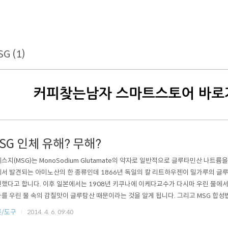
G (1)
SG 인체 유해? 무해?
스지(MSG)는 MonoSodium Glutamate의 약자로 일반적으로 글루타민산 나트
서 발견되는 아미노산의 한 종류인데 1866년 독일의 칼 리트하우젠이 밀가루의 글
했다고 합니다. 이후 일본에서는 1908년 키쿠나에 이케다교수가 다시마 우린 물에
를 우린 물 속의 감칠맛이 글루탐산 때문이라는 것을 알게 됩니다. 그리고 MSG 합성
 원조 격인 ‘아지노모토’라는 세계 최초의 MSG 조미료 상품을 판매하게 됩니다. 하지
/도구
2014. 4. 6. 09:40
 먹으면 두통, 근육경련, 메스꺼움 등의 부작용들이 나타난다는 보고가 나타나기 시작했