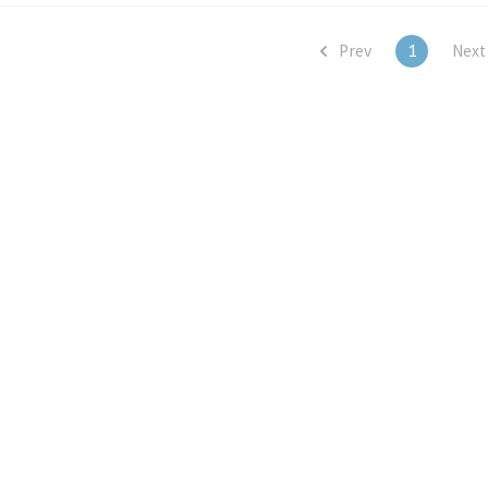
G의 하루섭취..
Prev
1
Nex