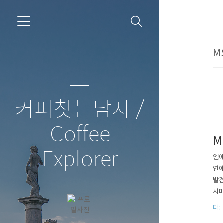
MS
커피찾는남자 /
Coffee
M
Explorer
엠에
연에
발견
시마
원의
다른
많이