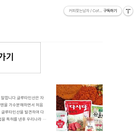
커피찾는남자 / Coffee Explorer
커피찾는남자 / Coffee Explorer
구독하기
구독하기
륨을 말합니다.글루타민산은 자
루텐을 가수분해하면서 처음
서 글루타민산을 발견하여 다
법을 특허를 낸후 우리나라 미
만 1960년대 말에는 MSG를
는데요. 당시 미국 FDA는