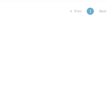
..
Prev
1
Nex