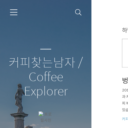
하
커피찾는남자 /
Coffee
벙
Explorer
20
과 
피 
있습
습니
커
벙커