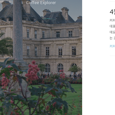
요.
Coffee Explorer
4
커피
대표
데요
는 
다.
커
개인
던 