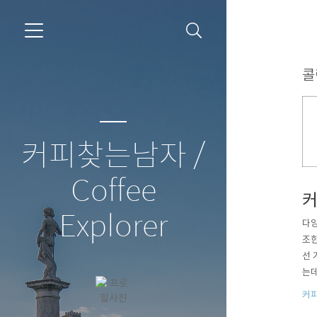
콜
커피찾는남자 /
Coffee
커
Explorer
다양
조한
선 
는데
스 
커피
시는