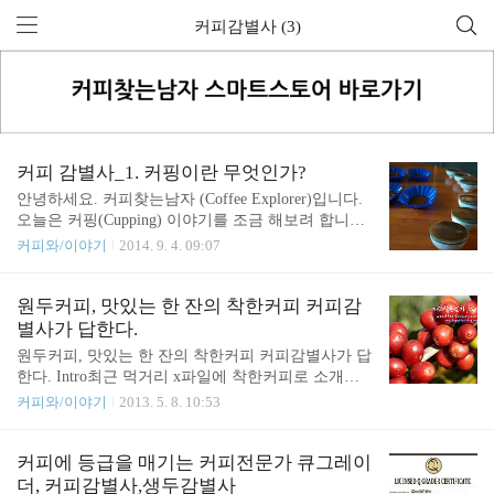
커피감별사 (3)
커피 감별사_1. 커핑이란 무엇인가?
안녕하세요. 커피찾는남자 (Coffee Explorer)입니다.
오늘은 커핑(Cupping) 이야기를 조금 해보려 합니다.
커핑은 일상 속에서 커피를 마시는 것과 좀 더 객관
커피와/이야기
2014. 9. 4. 09:07
적인 환경에서 커피의 평가를 위한 커피를 맛보는 것
을 포괄하는 표현입니다. 전문적/직업적으로 커핑을
하는 사람을 생두감별사, Q-Grader라고 하는데요. 커
원두커피, 맛있는 한 잔의 착한커피 커피감
핑을 한다고 해서 반드시 전문가들이 하는 것 같은
별사가 답한다.
공간에서 '후루룩~' 소리를 내며 맛을 봐야 하는 것은
원두커피, 맛있는 한 잔의 착한커피 커피감별사가 답
아닙니다. 커핑에도 여러 가지 종류가 있다고 볼 수
한다. Intro최근 먹거리 x파일에 착한커피로 소개된
있는데요. 오늘은 커핑을 이해하기 위한 기본적인 지
서필훈씨의 커피리브레는 100m가 넘는 줄이 길게 이
커피와/이야기
2013. 5. 8. 10:53
식들을 소개하도록 하겠습니다. Community Cupping
어진다고 한다. 그만큼 사람들은 착한커피, 또 맛있
(커뮤니티 커핑) 열외라고 할 수 있는 'Community Cu
는 원두커피를 찾고 있는 것 같다. 사실 원두커피에
pping'을 먼저 설명해볼까요? 커뮤니티 커핑은..
있어 가장 중요한 것은 자신의 취향을 파악하는 것이
커피에 등급을 매기는 커피전문가 큐그레이
다. 아무리 대단한 전문가라 하더라도 기호 식품에
더, 커피감별사,생두감별사