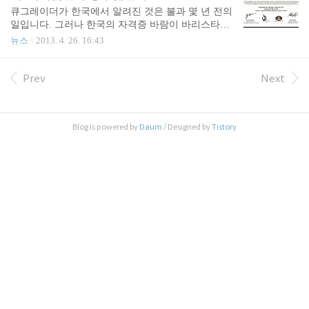
있어서 자신의 취향을 무시한 추천은 아무런 의미가
큐그레이더가 한국에서 알려진 것은 불과 몇 년 전의
없다. 그러나 여기서 한 가지, 자신의 취향을 섣불리
일입니다. 그러나 한국의 자격증 바람이 바리스타를
정하기 앞서 여러 좋은 원두 커피들을 두루 마셔보는
넘어 큐그레이더로 이어지며 커피 업계에 이제는 큐
뉴스
2013. 4. 26. 16:43
것이다. 좋은 커피들을 마셔보지 않은 상태에서 스스
그레이더 자격증이 넘쳐난다고 하는데요. 큐그레이
로 결정하는 자기 선호는 어쩌면 봉사가 코끼리의 다
더는 무슨 일을 하는 사람인지 한번 알아볼까요? 큐
리만 만져보고 코끼리를 안다고 생각한채 자신은 코
그레이더는 Quality Grader를 말합니다. 즉, 등급을 매
Prev
Next
끼리의 다리가 가장 마음에 든다는 이야기를 하는 ..
기는 사람이라는 뜻인데요. 그 중에서도 커피에 대한
등급을 매기는 사람, 특히 아라비카 생두를 감정하는
자격을 가진 사람을 큐그레이더라고 부릅니다. 와인
Blog is powered by
Daum
/ Designed by
Tistory
업계의 소믈리에와 비슷하다고 할 수 있습니다. 이
자격을 가지려면 커피에 대한 지식을 테스트하는 필
기시험과 미각, 후각, 커피의 분별 및 감정능력을 평
가하는 22과목에 대한 시험을 통과해야만 합니다. 해
당 시험과 자격 인증은 미국스페셜티커피협회(S..