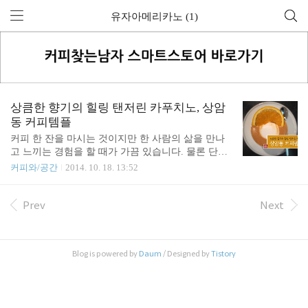
유자아메리카노 (1)
상큼한 향기의 힐링 탠저린 카푸치노, 상암
동 커피템플
커피 한 잔을 마시는 것이지만 한 사람의 삶을 만나
고 느끼는 경험을 할 때가 가끔 있습니다. 물론 단지
음료를 맛 본 것만으로 할 수 있는 것은 아니죠. 누군
커피와/공간
2014. 10. 18. 13:52
가의 이야기를 듣다가 그가 만든 음료를 맛 본다는
것은, 단지 주문한 음료를 받아와서 홀로 맛을 보는
것과 너무나 다른 소통의 순간입니다. 사람과 사람이
Prev
Next
만나는 것이죠. 커피찾는남자는 상암동에 있는 커피
템플을 방문해서 즐거운 시간을 가졌는데요. 잠시 마
음의 여유를 갖고 글 안으로 들어와 보세요. 시작합
Blog is powered by
Daum
/ Designed by
Tistory
니다. '커피템플'이라는 곳은 커피와 관련된 일을 하
는 사람들에게는 너무나 잘 알려진 곳입니다. 서울시
마포구 상암동에 누리꿈 스퀘어라는 곳이 있는데요.
MBC와 SBS, KBS, YTN 등 여러 종합 미디어들이 가