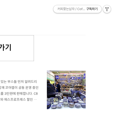
커피찾는남자 / Coffee Explorer
커피찾는남자 / Coffee Explorer
구독하기
구독하기
 있는 부스들 먼저 알려드리
 함께 코어랩이 공동 운영 중인
를 3만원에 판매합니다. C8
더와 에스프로프레스 할인 행
와 같은 일을 앱으로 잘 표현
150년 전통의 스위스 회사인