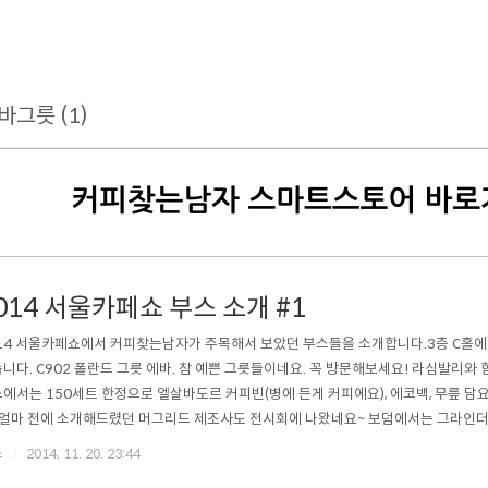
바그릇 (1)
014 서울카페쇼 부스 소개 #1
14 서울카페쇼에서 커피찾는남자가 주목해서 보았던 부스들을 소개합니다.3층 C홀에
니다. C902 폴란드 그릇 에바. 참 예쁜 그릇들이네요. 꼭 방문해보세요! 라심발리와
에서는 150세트 한정으로 엘살바도르 커피빈(병에 든게 커피에요), 에코백, 무릎 담요
 얼마 전에 소개해드렸던 머그리드 제조사도 전시회에 나왔네요~ 보덤에서는 그라인
 하네요! C615.페이북에서 봐오던 커피스팟이 앱을 출시했네요. 제가 하던 카페투어
스
2014. 11. 20. 23:44
셨네요. BUHLER 는 이반 카페쇼 전시된 로스터 가운데 가장 크기가 큰 제품입니다. 