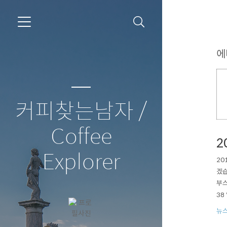
에
커피찾는남자 /
Coffee
2
Explorer
20
겠습
부스
38
사를
뉴
해두