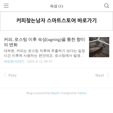
숙성 (1)
커피, 로스팅 이후 숙성(ageing)을 통한 향미
의 변화
대부분, 커피는 로스팅 직후에 추출하기 보다는 일정
시간 이후에 사용하는 편인데요. 로스팅에서 발생한
가스가 추출을 방해하기도 하지만, 숙성이 되지 않아
커피와/이야기
2016. 8. 12. 08:35
서 원하는 향미를 얻지 못하기 때문이기도 한 것 같
습니다. Espresso Coffee (The Chemistry Of Quality)라
는 책에서는 보관과 포장을 다루는 챕터(6장) 서두에
Prev
Next
는 이런 내용이 있습니다. "사실, 로스팅 과정에서 높
은 온도와 낮은 수분 활성도로 인해 효소와 미생물로
인한 부패는 일어나지 않는다. 하지만, 커피는 보관
Blog is powered by
Daum
/ Designed by
Tistory
과정에서 중요한 화학적/물리적 변화를 겪는데, 이것
은 음료의 품질과 추출 용인성에 큰 영향을 준다. 이
러한 일들은 로스팅한 커피의 노화(staling)로 인해 일
어나지만, 숙성(ageing)이라고 불리는 과정 역시 ..