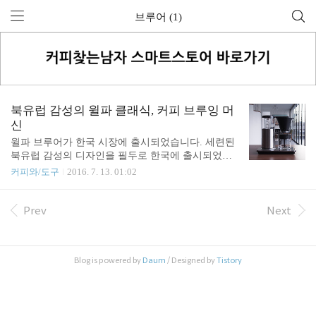
브루어 (1)
북유럽 감성의 윌파 클래식, 커피 브루잉 머
신
윌파 브루어가 한국 시장에 출시되었습니다. 세련된
북유럽 감성의 디자인을 필두로 한국에 출시되었던
윌파 프리시전 모델은 높은 가격 때문에 크게 보급되
커피와/도구
2016. 7. 13. 01:02
지는 못했던 것 같은데요. 새로운 디자인과 훨씬 저
렴해진 가격으로 무장한 윌파 클래식 제품이 우리 곁
으로 왔습니다. 윌파 프리시전 모델 (과거 모델)윌파
Prev
Next
의 프리시전은 우수한 디자인과 매우 뛰어난 보일러
성능 등의 장점이 있음에도 불구하고, 드리퍼 자체의
물 구멍이 정교하게 조절되지 않거나 제품 간의 편차
Blog is powered by
Daum
/ Designed by
Tistory
가 큰 편이어서 아쉬움이 있는 제품이었습니다. 사용
하는 원두의 양에 따라 써야할 물의 양을 권정하고
있고, 이와 더불어 물 구멍을 조절해주는 것을 제품
에 표기해서 가이드하고 있는데요. 사실 이 가이드를