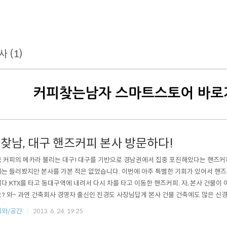
사 (1)
찾남, 대구 핸즈커피 본사 방문하다!
 커피의 메카라 불리는 대구! 대구를 기반으로 경남권에서 집중 포진해있다는 핸즈커피
는 들러봤지만 본사를 가본 적은 없었습니다. 이번에 아주 특별한 기회가 있어서 핸
다.KTX를 타고 동대구역에 내려서 다시 차를 타고 이동한 핸즈커피. 자, 본사 건물이
? 와~ 과연 건축회사 경영자 출신인 진경도 사장님답게 본사 건물 건축에도 많은 신경
핸즈커피의 로고가 큼지막히 눈에 들어오네요. 문을 열고 들어서는데 역시 여기에도 
피와/공간
2013. 6. 24. 19:25
. ^^ 깊은 바다 빛의 바탕에 노란색으로 씌여진 글씨, 아마도 이 것이 핸즈 커피의 conce