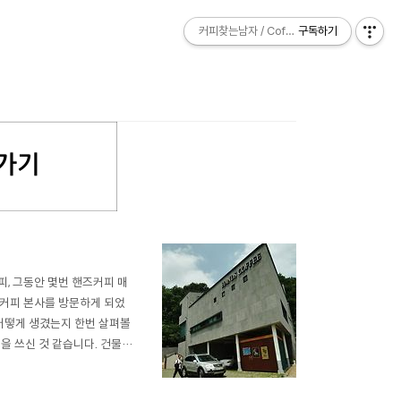
커피찾는남자 / Coffee Explorer
커피찾는남자 / Coffee Explorer
구독하기
구독하기
, 그동안 몇번 핸즈커피 매
즈커피 본사를 방문하게 되었
 어떻게 생겼는지 한번 살펴볼
을 쓰신 것 같습니다. 건물 위
커다란 핸즈커피의 로고가 있
pt color 가 아닌가 싶네