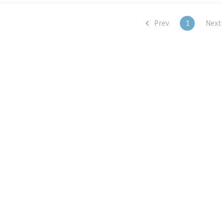
.. ..
Prev
1
Nex