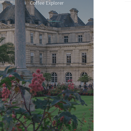
요,자.
Coffee Explorer