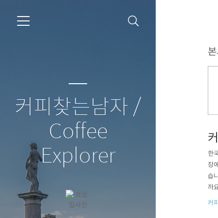
본
커피찾는남자 /
Coffee
커
Explorer
한국
장에
습니
까요
로 
커
네요