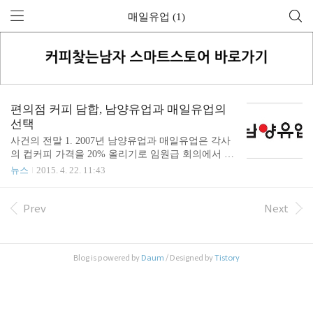
매일유업 (1)
편의점 커피 담합, 남양유업과 매일유업의
선택
사건의 전말 1. 2007년 남양유업과 매일유업은 각사
의 컵커피 가격을 20% 올리기로 임원급 회의에서 담
합. 당시 두기업의 제품이 시장의 80%를 점유하고 있
뉴스
2015. 4. 22. 11:43
었음.2. 두 기업은 4개월의 시차를 두고 제품의 가격
을 200원씩 인상.3. 2011년 공정거래위원회가 적발하
여 각 회사에 시정명령과 과징금을 부과함. -남양유
Prev
Next
업 : 74억 3,700만원-매일유업 : 53억 7,600만원 엇갈
린 두 기업의 반응 남양유업의 반응이 제재가 부당하
다며 공정위를 상대로 소송을 냈다가 패소다시 대법
Blog is powered by
Daum
/ Designed by
Tistory
원에 항소했다가 원심 확정 매일유업의 반응리니언
시제도(자진신고자 감면제도)를 통해 과징금 면제 같
은 일을 겪고 다르게 반응한 두 기업의 모습과 그 결
과가 좋은 교훈을 줍니다.