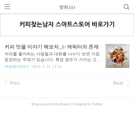
맛의 (1)
커피 맛을 이야기 해보자_1/ 캐릭터의 존재
커피를 좋아하는 사람들과 대화를 나누다 보면 가끔
등장하는 주제가 있습니다. 특정 원두가 가지는 고유
의 개성적인 맛과 향을 말하는 '캐릭터(character)'도
커피와/이야기
2015. 5. 31. 13:52
그 중 하나인데요. 캐릭터는 그리스어 kharakter 에서
어원을 찾아볼 수 있다고 합니다. 그리스 시대에는
예술 작품 속에 '새겨진 것' 혹은 '조각된 것'이라는 뜻
Prev
Next
을 가르키다 후에는 소설이나 연극 등에서 배우가 가
진 극중에서의 개성이나 이미지를 가르키는 용어로
사용되기도 했습니다. 인격을 가진 존재의 내면적 특
Blog is powered by
Daum
/ Designed by
Tistory
질을 표현하는 용어로 사용하는 편입니다. 커피의 맛
과 향을 이야기하면서 '캐릭터'라는 표현을 쓰곤 하는
데요. 내면에 더 깊은 것이 숨겨있는 것이 있다고 믿
어지는 어떤 영역들에서, 우리는 그 대상들을 의인화
하는게 아닌가 하는 생각이 들..