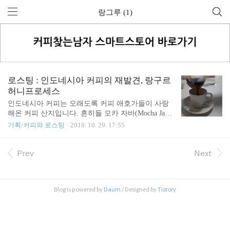
랑그루 (1)
로스팅 : 인도네시아 커피의 재발견, 랑구르
허니프로세스
인도네시아 커피는 오래도록 커피 애호가들이 사랑
해온 커피 산지입니다. 흔히들 모카 자바(Mocha Java)
를 세계에서 가장 오래된 블렌드 커피라고 말하곤 하
기획/커피와 로스팅
2018. 10. 29. 17:55
는데요. 그때의 '모카'는 모카항을 통해 교역되던 에
티오피아와 예멘의 커피를, '자바'는 인도네시아 자바
섬의 커피를 말하는 것으로 대부분은 모카와 자바를
Prev
Next
1:1 에 준하는 비율로 섞었다고 합니다. 아시다시피
한 때 세계 최고가 커피의 명성을 갖던 코피루왁도
인도네시아에서 재배되는 커피였죠. 하지만 이제 코
Blog is powered by
Daum
/ Designed by
Tistory
피루왁에 대한 환상이 깨졌고, 스페셜티 커피 흐름
속에서 인도네시아를 싱글오리진 커피로 매장에서
사용하는 일은 세계적으로 많지 않아 보입니다. 대부
분의 인도네시아 커피는 강한 바디 표현을 위한 블랜