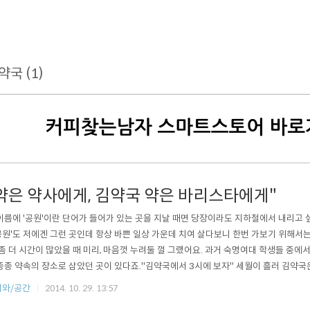
약국 (1)
약은 약사에게, 김약국 약은 바리스타에게"
이름에 '공원'이란 단어가 들어가 있는 곳을 지날 때면 당장이라도 지하철에서 내리고 싶
원'도 저에겐 그런 곳인데 항상 바쁜 일상 가운데 치여 살다보니 한번 가보기 위해서는
 좀 더 시간이 많았을 때 미리, 마음껏 누려둘 껄 그랬어요. 과거 숙명여대 학생들 중에
종종 약속의 장소로 삼았던 곳이 있다죠."김약국에서 3시에 보자" 세월이 흘러 김약국
김약국커피로스터즈가 생겨났습니다."약은 약사에게, 김약국 약은 바리스타에게" 효창
피와/공간
2014. 10. 29. 13:57
왼 쪽 편에 김약국 커피가 있습니다. 가게가 크지 않아서 그런지 첫 눈에 봐도 정이 느껴지