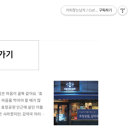
커피찾는남자 / Coffee Explorer
커피찾는남자 / Coffee Explorer
구독하기
구독하기
은 마음이 굴뚝 같아요. '효
 마음을 먹어야 할 때가 많
서 효창공원 인근에 살던 이들
은 사라졌지만, 김약국 자리에
공원역 2번 출구를 나오자마
는 곳이었는데요. KIM YAK