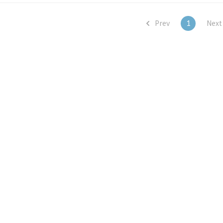
 이..
Prev
1
Nex