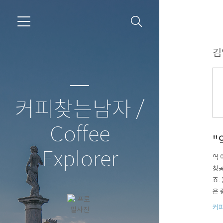
김
커피찾는남자 /
Coffee
"
Explorer
역 
창공
죠.
은 
는 
커
자 