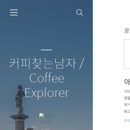
광
커피찾는남자 /
Coffee
아
Explorer
거대
향을
하거
테고
입 
커
많은