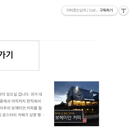
커피찾는남자 / Coffee Explorer
커피찾는남자 / Coffee Explorer
구독하기
구독하기
이 있으실 겁니다. 과거 대
그 중에서 아직까지 현직에서
박이추의 보헤미안 커피를 필
의 로스터리 카페가 상향 평균
디를 가나 '누가 볶고 누가
없거든요. 그럼에도 불구하고