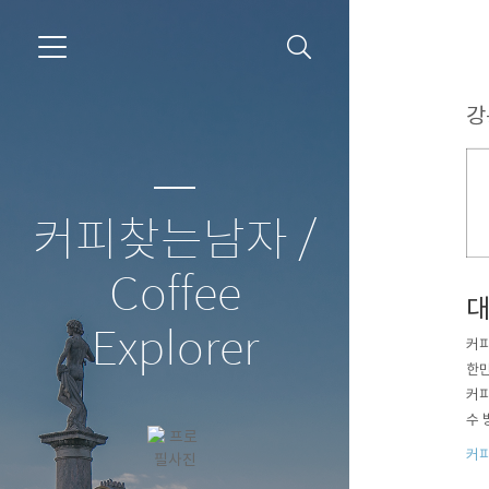
강
커피찾는남자 /
Coffee
대
Explorer
커피
한민
커피
수 
화되
커
내리