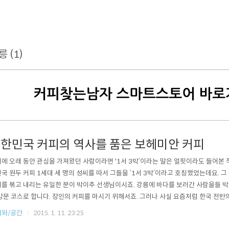
릉 (1)
한민국 커피의 역사를 품은 보헤미안 커피
에 오래 동안 관심을 가져왔던 사람이라면 '1서 3박’이라는 말은 얼핏이라도 들어본 적
국 원두 커피 1세대 세 명의 성씨를 따서 그들을 ‘1서 3박’이라고 호칭했었는데요. 
를 볶고 내리는 유일한 분이 박이추 선생님이시죠. 강릉에 바다를 보러간 사람을들 
방문 코스로 합니다. 장인의 커피를 마시기 위해서죠. 그러나 사실 요즘처럼 한국 전반
어 가는 추세에 더 이상 맛에 있어서 특별한 만족을 주지는 못할지도 모르겠습니다. 어
피와/공간
2015. 1. 11. 23:25
는가?' 보다 '어떤 생두를 썼느냐?’가 맛에 지대한 영향을 준다는 것을 부정할 수가 