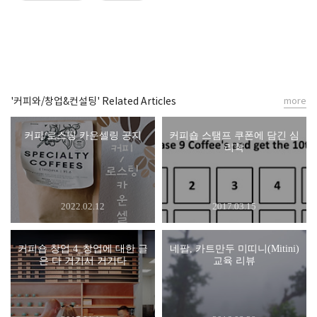
'커피와/창업&컨설팅' Related Articles
more
커피/로스팅 카운셀링 공지
커피숍 스탬프 쿠폰에 담긴 심
리학
2022.02.12
2017.03.15
커피숍 창업 4_창업에 대한 글
네팔, 카트만두 미띠니(Mitini)
은 다 거기서 거기다
교육 리뷰