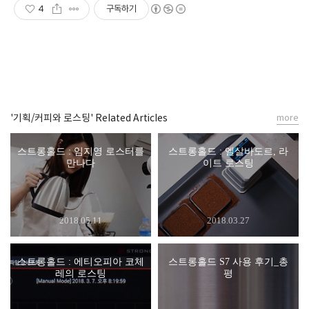
4
구독하기
'기획/커피와 로스팅' Related Articles
more
스트롱홀드 : 임지영 로스터를
스트롱홀드 : 엘살바도르, 라
만나다
이트 로스팅
2018.05.11
2018.03.27
스트롱홀드 : 에티오피아 코체
스트롱홀드 S7 사용 후기_총
레의 로스팅
평