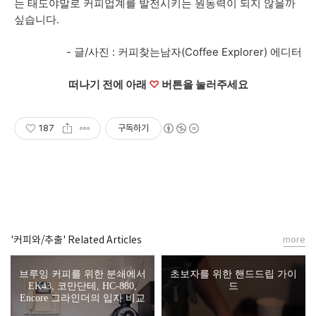
는 태도야말로 커피업계를 발전시키는 원동력이 되지 않을까
싶습니다.
- 글/사진 : 커피찾는남자(Coffee Explorer) 에디터
떠나기 전에 아래
♡
버튼을 눌러주세요
187
구독하기
'커피와/추출' Related Articles
more
브루잉 커피를 위한 분쇄에서
초보자를 위한 핸드드립 가이
EK43, 코만단테, HC-880,
드
Encore 그라인더의 입자 비교