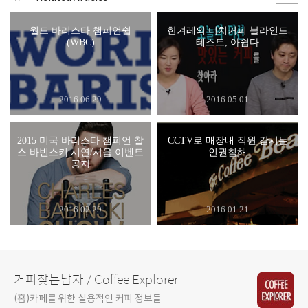
월드 바리스타 챔피언쉽
한겨레의 더치커피 블라인드
(WBC)
테스트, 아쉽다
2016.06.29
2016.05.01
2015 미국 바리스타 챔피언 찰
CCTV로 매장내 직원 감시는
스 바빈스키 시연/시음 이벤트
인권침해
공지
2016.02.29
2016.01.21
커피찾는남자 / Coffee Explorer
(홈)카페를 위한 실용적인 커피 정보들