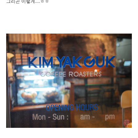
그리곤 이렇게....ㅎㅎ