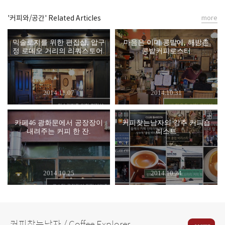
'커피와/공간' Related Articles
more
믹솔로지를 위한 편집샵, 압구
마음은 이미 콩밭에, 해방촌
정 로데오 거리의 리쿼스토어.
콩밭커피로스터
2014.11.07
2014.10.31
카페46 광화문에서 공장장이
커피찾는남자의 강추 커피숍
내려주는 커피 한 잔.
리스트
2014.10.25
2014.10.24
커피찾는남자 / Coffee Explorer