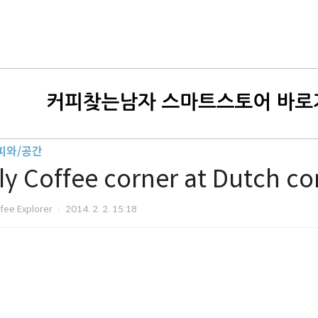
피와/공간
lly Coffee corner at Dutch 
fee Explorer
2014. 2. 2. 15:18