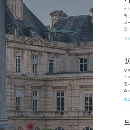
캐러
있는
그 
있다
지만
기획
한 
는 
1
오랜
스 
됩니
스팅
해 
커피
계의
라이징
드