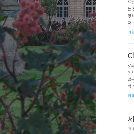
드럼
는 
명하
다.
하다
기획
이것
분..
C
로스
에서
않은
학 
고,
카테
다는
서의
세
“커