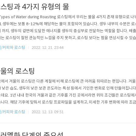
스팅과 4가지 유형의 물
 Types of Water during Roasting 로스팅에서 우리는 물을 4가지 존재 유형으
 1.생두에는 보통 8-12%에 해당하는 물이 포함되어 있습니다. 생두 내부의 수분은 
 까지, 생두의 겉면에 도달한 에너지를 생두의 중심부로 전달하는 역할을 합니다. 배출
는 로스팅이 잘된 관능적인 느낌을 주지 못하고, 로스팅 보다는 찜을 연상시킬 수 있습
을 가진 커피는 자칫 쉽게 타거나 드라이한 느낌을 내기도 합니다. 로스터는 배출하는
/커피와 로스팅
2022. 12. 21. 23:44
으로 조절해야 합니다. 2.로스팅을 위해 공급되는 에너지는 생두의 수분을 증발/기화시
울의 로스팅
에서 겨울의 로스팅은 다른 계절에 비해 로스팅에 큰 어려움 뒤따르는 편입니다. 겨울
 낮은 습도, 생두의 낮은 보관 온도라는 특성 등에서 기인한 변화로 인해 만들어집니다
데요. 1년 내내 한국의 겨울과 같은 기후를 가진 곳에서라면 위의 조건들은 로스팅에
니다. 해당 기후에 맞춰서 로스팅 프로파일을 설계하고, 미세한 기후 변화에 따라 조
다. 하지만 한국은 계절의 변화가 급격하기 때문에 이러한 시기에 로스팅 프로파일을
/커피와 로스팅
2022. 12. 13. 09:51
서 고전하다가, 어느새 적응하려고 하면 다시 계절이 변하게 됩니다. 달리 말하면 겨울
게 문제라는 것입니다..
러멜화 단계의 중요성