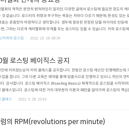
멜화의 역학은 완전히 밝혀져있지 않지만, 다양한 글에서 로스팅에 필요한 정도의 캐
 것 같습니다. 로스터의 취향과 추구하는 목표는 저마다 다르기 때문에, 완성도 있는
목표는 존중받아 마땅하다고 생각합니다. 생두에 함유된 한정된 당을 마이야르 반응에
면, 그와는 다르게 캐러멜화에 무게를 두는 로스터도 있을 수 있습니다. 커피 로스팅
, 저는 상대적으로 캐러멜화 단계를 아주 중요하게 생각하는 편입니다. 그렇다고 해
/커피와 로스팅
2022. 10. 18. 08:39
풍미를 더 많이 만들어내겠다는 뜻은 아니고, 어느 정도의 균형이 중요합니다. 아래의 
캐러멜화 단계에서 아주 ..
0월 로스팅 베이직스 공지
만에 커피찾는남자 커피 클래스를 공지합니다. 한동안 로스팅 레슨만 진행해왔는데, 
수업을 합니다. 그외 다른 교육은 예약을 통해 맞춤식으로 진행하고 있으니, 하단의 
다. 감사합니다. 로스팅 베이직스 (Roasting Basics) 체계적으로 로스팅을 시작하
 클래스입니다. 로스팅에 대한 거의 대부분의 이론과 패턴을 알아가며 로스팅의 핵심
그동안 궁금했던 많은 부분을 질의응답식으로 풀어갑니다. 더보기 - 로스팅과 에너지, 
 클래스
2022. 9. 28. 23:43
 한계와 생두의 실제 온도 변화 - 로스팅 과정에서의 손실 - 흡열 반응과 발열 반응
) - 유리 ..
럼의 RPM(revolutions per minute)