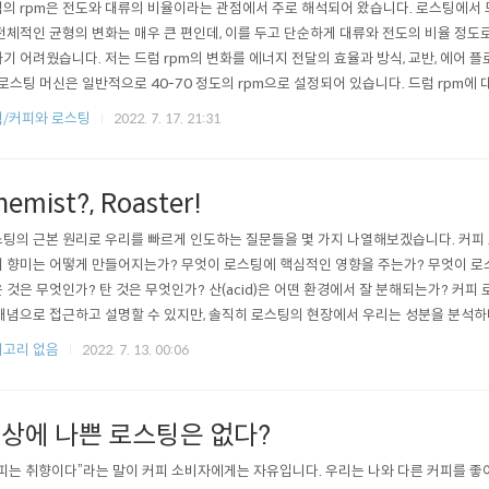
의 rpm은 전도와 대류의 비율이라는 관점에서 주로 해석되어 왔습니다. 로스팅에서 
전체적인 균형의 변화는 매우 큰 편인데, 이를 두고 단순하게 대류와 전도의 비율 정도
기 어려웠습니다. 저는 드럼 rpm의 변화를 에너지 전달의 효율과 방식, 교반, 에어 
 로스팅 머신은 일반적으로 40-70 정도의 rpm으로 설정되어 있습니다. 드럼 rpm에
고 단정할 수는 없습니다. 물론 로스팅 머신의 배치 사이즈에 따라 적정 rpm을 제시
/커피와 로스팅
2022. 7. 17. 21:31
은 해당 머신의 투입량과 배기의 흐름, 그 외 드럼의 두께, 버너와 드럼의 거리, 드럼 
hemist?, Roaster!
팅의 근본 원리로 우리를 빠르게 인도하는 질문들을 몇 가지 나열해보겠습니다. 커피
 향미는 어떻게 만들어지는가? 무엇이 로스팅에 핵심적인 영향을 주는가? 무엇이 로
 것은 무엇인가? 탄 것은 무엇인가? 산(acid)은 어떤 환경에서 잘 분해되는가? 커피
개념으로 접근하고 설명할 수 있지만, 솔직히 로스팅의 현장에서 우리는 성분을 분석
 매 배치 별 로스팅 결과의 성분을 분석하는 것도 아닙니다. 현장에서 이뤄지는 대부
고리 없음
2022. 7. 13. 00:06
 조리나 생산의 영역이라고 생각합니다. “우리는 화학자가 아닌 로스터가 되어야 합니
 작업과 화학적인 지식이 ..
상에 나쁜 로스팅은 없다?
피는 취향이다”라는 말이 커피 소비자에게는 자유입니다. 우리는 나와 다른 커피를 좋