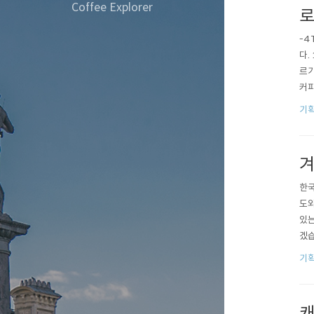
Coffee Explorer
로
-4
다.
르기
커피
함량
기획
수준
겨
한국
도와
있는
겠습
입니
기획
태에
은 
캐