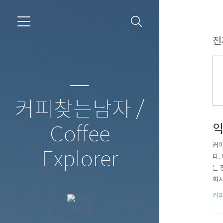
전
커피찾는남자 /
익
Coffee
커피
Explorer
다.
는 
회사
많습
커
느냐
겠지