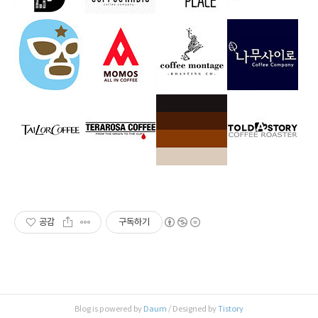
공감
구독하기
Blog is powered by
Daum
/ Designed by
Tistory