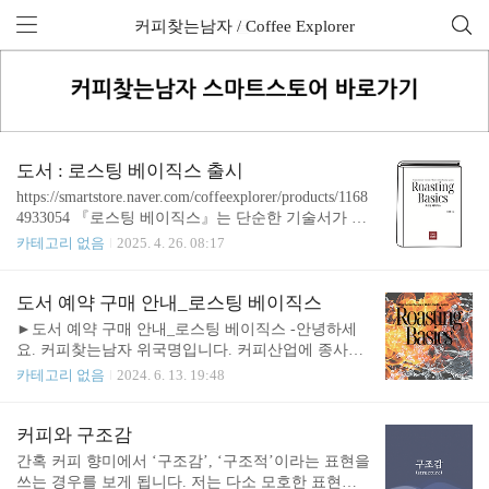
커피찾는남자 / Coffee Explorer
전체 글 (713)
도서 : 로스팅 베이직스 출시
https://smartstore.naver.com/coffeexplorer/products/1168
4933054 『로스팅 베이직스』는 단순한 기술서가 아
니라, 커피 로스팅이라는 전문 분야를 깊이 있게 탐
카테고리 없음
2025. 4. 26. 08:17
구하고, 그 안에 창의적 해석과 이론적 체계를 담아
낸 책입니다. 많은 분이 『로스팅 베이직스』를 통해
로스팅의 본질에 이르는 지름길을 찾기를 바랍니다.
도서 예약 구매 안내_로스팅 베이직스
목차시작하며Part 1. 로스팅의 기초1. 성격이 급한 로
►도서 예약 구매 안내_로스팅 베이직스 -안녕하세
스터를 위해2. 커피 로스팅이란3. 잘 된 로스팅과 스
요. 커피찾는남자 위국명입니다. 커피산업에 종사한
페셜티 커피산업4. 잘 안 된 로스팅과 로스터의 스타
지 어느새 거의 20년이 되어 갑니다. 그중에서도 특
카테고리 없음
2024. 6. 13. 19:48
일5. 화학자와 로스터6. 로스팅, 그냥 많이 해보면 늘
히 최근 10년은 로스팅 영역에 완전히 몰입했던 시간
지 않을까7. 바리스타도 로스팅을 알아야 하는 이유
입니다. 그동안 탐험해 온 로스팅 세상 이야기를 이
8. 커피 로스팅의 스타일9. 커피 로스팅의 목표 Part
번에 책으로 출판하려고 합니다.저는 커피에 대한 근
커피와 구조감
2. 로스팅의 핵심변수1...
본적인 원리를 탐험하기 원했습니다. 사람들이 말하
간혹 커피 향미에서 ‘구조감’, ‘구조적’이라는 표현을
는 노하우 뒤에 숨어있는 좋은 원리는 발굴해서 소개
쓰는 경우를 보게 됩니다. 저는 다소 모호한 표현이