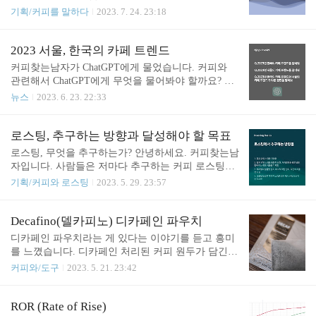
하고, 근거 없는 주장들은 반박했습니다. 측정기
라고 생각하는데요. 기본적으로 언어는 사회적 약속
기획/커피를 말하다
2023. 7. 24. 23:18
가 알려주는 수치를 그대로 믿지 않고, 측정의 원리
이고, 향미 표현 역시 소통을 위한 일종의 약속입니
를 공부하며 '내가 측정하는 것이 무엇인지' 알기 위
다. 커피의 향미 평가에 있어서 구조감이라는 것은
해 노력했습니다.처음에는 여러 논문을 바탕으로 로
아직 사회적 합의가 충분히 이뤄지지 않았다고 생각
2023 서울, 한국의 카페 트렌드
스팅을 공부했습니다. 하지만 로스팅을 하면서 어느
합니다. 구조감이라는 표현은 와인 테이스팅에서 온
커피찾는남자가 ChatGPT에게 물었습니다. 커피와
순간 더 이상 논문에 메일 필요가 없다는 것을 알게
것으로 보입니다. 주로 레드 와인에서 ‘구조’라는 표
관련해서 ChatGPT에게 무엇을 물어봐야 할까요? 답
되었습니다. 로..
현은 “구조가 탄탄하다.”, “구조가 좋다.” 정도로 사
변들은 상당히 흥미롭습니다. 2023년 한국의 카페 트
뉴스
2023. 6. 23. 22:33
용됩니다. 특히 산도나 탄닌이 충분한 경우 단단한
렌드 1.커피 음료의 다양성과 특화: 한국은 이미 다양
구조감을 가진다고 말하는데, 당도와 알코올과 함께
한 커피 음료가 존재하지만, 2023년에는 더욱 다양한
이런 요소들은 와인의 장기 숙성을 가능하게 만들기
음료가 출시될 것으로 예상됩니다. 스페셜티 커피,
로스팅, 추구하는 방향과 달성해야 할 목표
때문입니다. 하지만 와인에서 사용하는 구조감이라
라테 아트, 커피 칵테일 등을 통해 맛과 시각적인 즐
로스팅, 무엇을 추구하는가? 안녕하세요. 커피찾는남
는 단어와 의미 그대로를 커피 시음에서 적용하는 것
거움을 동시에 제공하는 음료가 더욱 인기를 끌 것입
자입니다. 사람들은 저마다 추구하는 커피 로스팅이
은 무..
니다. 2.테이크아웃과 딜리버리 시장 성장: 편리성을
다릅니다. 누군가는 소위 말하는 노르딕 로스팅을 하
기획/커피와 로스팅
2023. 5. 29. 23:57
추구하는 소비자들의 요구에 부응하기 위해, 테이크
고 싶어 하고, 누군가는 좀 더 균형 잡힌 로스팅을 하
아웃과 딜리버리 시장이 더욱 확대될 것으로 예상됩
고 싶다는 말을 합니다. 그 누군가는 노르딕 로스팅
니다. 커피를 즐기기 위해 카페에 방문하는 것이 아
을 균형 잡히지 않은 로스팅이라고 바로볼 수도 있지
Decafino(델카피노) 디카페인 파우치
니라, 주문한 음료를 집이나 사무실로 편리하게 받을
만, 노르딕 로스팅을 추구하는 사람에게는 자신의 방
디카페인 파우치라는 게 있다는 이야기를 듣고 흥미
수 있는 시스템이 보다 발전할 것입니다...
식이 균형잡힌 로스팅이라고 생각할 것 입니다. 대부
를 느꼈습니다. 디카페인 처리된 커피 원두가 담긴
분은 자신이 추구하는 로스팅 방식이 균형 잡힌 것이
게 아니라, 카페인을 제거할 수 있으면서 인체에 무
커피와/도구
2023. 5. 21. 23:42
라는 생각을 한다는 것이 재미있는 부분입니다. 물론
해한 흡착제가 파우치에 담겨 있는 것입니다. 일정
때로는 같은 것을 추구하지만 그것을 구체적으로 달
시간을 용액에 담가두면 카페인과 파우치 내 성분이
성할 방법을 알지 못해서 자신의 현재 방식에 만족하
결합하게 됩니다. 상품 설명서에 따르면 파우치를 음
ROR (Rate of Rise)
기도 합니다. 사람들이 추구하는 커피 맛의 방향은