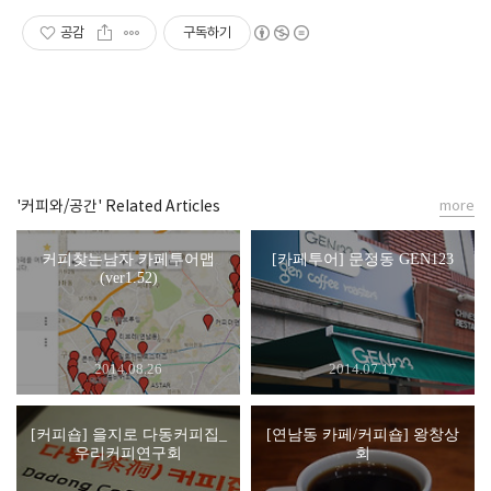
공감
구독하기
'커피와/공간' Related Articles
more
커피찾는남자 카페투어맵
[카페투어] 문정동 GEN123
(ver1.52)
2014.08.26
2014.07.17
[커피숍] 을지로 다동커피집_
[연남동 카페/커피숍] 왕창상
우리커피연구회
회