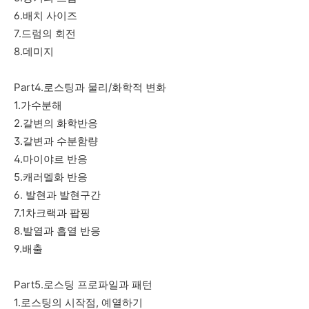
6.배치 사이즈
7.드럼의 회전
8.데미지
Part4.로스팅과 물리/화학적 변화
1.가수분해
2.갈변의 화학반응
3.갈변과 수분함량
4.마이야르 반응
5.캐러멜화 반응
6. 발현과 발현구간
7.1차크랙과 팝핑
8.발열과 흡열 반응
9.배출
Part5.로스팅 프로파일과 패턴
1.로스팅의 시작점, 예열하기