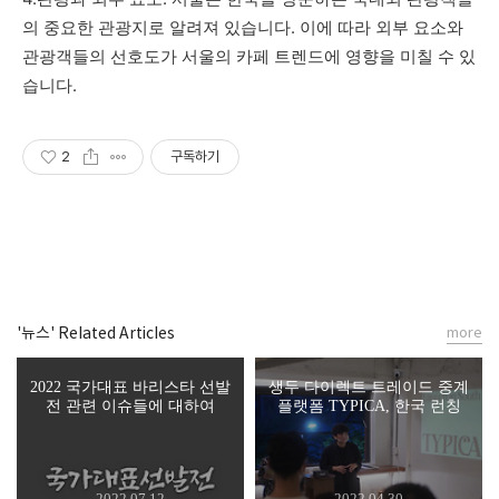
의
중요한
관광지로
알려져
있습니다
.
이에
따라
외부
요소와
관광객들의
선호도가
서울의
카페
트렌드에
영향을
미칠
수
있
습니다
.
2
구독하기
'뉴스' Related Articles
more
2022 국가대표 바리스타 선발
생두 다이렉트 트레이드 중계
전 관련 이슈들에 대하여
플랫폼 TYPICA, 한국 런칭
2022.07.12
2022.04.30